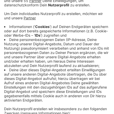
Woche bei einer Lehrkraft das Virus nachgewiesen
wurde.
Veröffentlicht:
Mittwoch, 26.08.2020 17:00
Anzeige
Alle Lehrer der Gesamtschule Oppum müssen jetzt in
häusliche Quarantäne. Dadurch ist ein regulärer
Unterricht in der Schule nicht mehr möglich. Zwei
Klassen, die intensiven Kontakt zu einer der erkrankten
Lehrkräfte hatten, müssen sich ebenfalls abschotten.
Alle anderen Schüler der Gesamtschule Oppum sollen
vorsorglich soziale Kontakte vermeiden - und auf
mögliche Sympthome achten. Insgesamt sind 750
Schüler - und rund 55 Lehrkräfte betroffen. Eltern und
Schüler werden schriftlich über die Situation und die
Maßnahmen informiert.