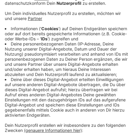
werden. Die Stadt will überprüfen, wie viele
Abstriche an einem Tag möglich sind.
Veröffentlicht:
Freitag, 27.03.2020 11:02
Anzeige
Die Kapazitätsgrenze liegt bisher bei 200 Tests pro
Tag. Vorgestern (Mi) wurden schon 181 Abstriche
genommen - Tendenz steigend. Auch erste Pannen
gab es schon: Bei fünf Proben ist es zu einer
Verwechslung gekommen. Der Irrtum sei aber bemerkt
und in den betroffenen Fällen ein neuer Abstrichtermin
vereinbart worden. Der heutige Stresstest soll zeigen,
wie solche Verwechslungen künftig vermieden werden
können.
Anzeige