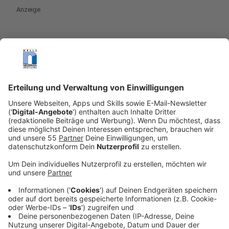
Anzeige
Das Comedy Camp im MEDIO.RHEIN.ERFT am
Donnerstag, 06.11.2025
. Einlass 18 Uhr, Beginn: 19
Uhr.
Anzeige
Die Comedy-Camper
Anzeige