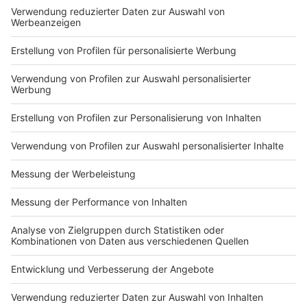
Kann ich bei Klimademos mitlaufen ohne als Spion der
Boomer zu wirken? Vielleicht muss man sich nicht
immer entscheiden. Vielleicht muss man auch nicht zu
allem eine extreme Position haben, sondern mal
beiden Seiten zuhören. Ein hybrides Lebensmodell!
eben – Mit seinem Programm "Hybrid" ist Simon
Pearce beim Comedy Camp in Bergheim genau richtig
auf der Bühne..."Sind wir nicht alle ein bisschen
hybrid?"
Anzeige
Die weiteren Termine der Comedy Camp-
Tour
Anzeige