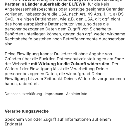
Feel-Good-Botschaften wie diese gibt es unzählige.
Wenn`s nur so einfach wäre! Glücklich sein wollen wir
alle, aber wer kriegt´s auch wirklich hin? Mit ihrem
neuen Programm "HAPPY" verspricht Mirja
Regensburg: Gemeinsam schaffen wir´s - und es wird
ein Riesenspaß beim Comedy Camp in Bergheim.
Anzeige
Simon Pearce
hat die Freude an der Bühne und vor
allem am Leben immer noch nicht verloren. Jetzt ist
es passiert. Die 40 ist da!
Simon Pearce bleiben weniger als zehn Jahre in der
werberelevanten Zielgruppe. Und plötzlich stellt man
sich Fragen. Kann ich ein guter Vater sein, obwohl ich
doch selbst noch gefühlt ein Kind bin? Muss ich mein
Verhalten jetzt ändern, damit ich nicht wie ein
unangenehm junggebliebener Vertretungslehrer wirke?