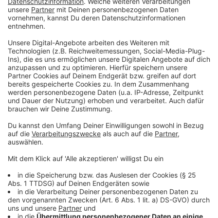
diesen komischen Zeiten trotz aller Unsicherheiten
und berechtigten Sorgen auch lustige Seiten
abgewinnen? Kann man. Zumindest, wenn Top-
Comedian
Guido Cantz
die Bühne betritt.
Der blonde Entertainer begeistert seine Fans seit 34
Jahren mit unverwechselbarem Humor und
treffsicheren Gags. Ob als Moderator, schlagfertiger
Gast in zahlreichen Fernsehshows oder als Redner im
Kölner Karneval: Wenn Cantz kommt, gibt’s garantiert
was zu lachen!
Anzeige
Mirja Regensburg
macht uns happy! "Happy wife,
happy life!", "Choose happy!" Vom Wandtattoo bis
Motto-Shirt: