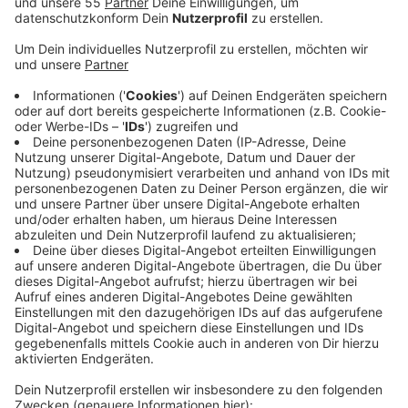
Anzeige
Dafür ist sie auch auf die Mithilfe der Menschen aus
Krefeld und dem Kreis Viersen angewiesen. Zwei
Babyleichen wurden 1999 und 2005 in Dortmund und
Krefeld unter ähnlichen Umständen gefunden. Sie
waren in einem Park abgelegt worden. Ermittlungen
ergaben, dass die beiden Babys Geschwister waren.
Die Polizei versucht deshalb die Mutter zu finden. Sie
soll kurz nach dem Fund des zweiten Babys mehrere
Briefe anonym an die Polizeibehörden in Krefeld und
Viersen geschickt haben - auf einer herausgerissenen
Seite aus einem Geschäftsbuch. Mehrere Dinge
deuten daraufhin, dass die Mutter aus der DDR
stammen könnte. Die Polizei hofft jetzt, dass jemand
die Handschrift erkennt.
Hier gibt es ein Bild!