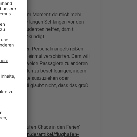
tartet, muss im Moment deutlich mehr
itig durch die langen Schlangen vor den
sollen nun Studenten helfen, damit
lughafen angekündigt.
rund des akuten Personalmangels reißen
ituation noch einmal verschärfen. Dem will
nn beispielsweise Passagiere zu anderen
n, die Kontrollen zu beschleunigen, indem
inmal die Jacke auszuziehen oder
kschaft ver.di glaubt nicht, dass das groß
ht.
Thema "Flughafen-Chaos in den Ferien"
leniederrhein.de/artikel/flughafen-