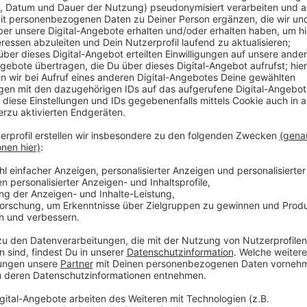
Wer vom Düsseldorfer Flughafen aus in den Urlaub s
Zeit im Gepäck haben und hoffen, dass er es rechtze
Sicherheitskontrollen schafft. In den Sommerferien 
das ganz große Chaos vermieden wird. Das hat der F
Die Turbulenzen bei den Sicherheitskontrollen aufg
nicht ab - und in den Sommerferien könnte sich die S
der Flughafen entgegensteuern. Studenten sollen da
Kontrollstellen umleiten. Auch sollen sie dabei helfe
sie die wartenden Fluggäste daran erinnern, schon e
elektronische Geräte griffbereit zu haben. Die Gewer
hilft. Im Gegenteil: Das sei Flickschusterei - mehr nic
Anzeige
Ein Experte hat für uns die wichtigsten Fragen zum 
beantwortet. Die Infos gibt es hier:
https://www.wel