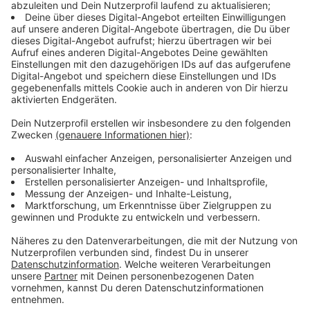
Zwei Wohngemeinschaften mit 15 Plätzen
Anzeige
Die Caritas-Intensivpflege Benedikt befindet sich an
der Melanchthonstraße im Herzen der Stadt. Geplant
sind zwei Wohngemeinschaften mit insgesamt 15
Zimmern – neun in der einen und sechs in der anderen
Einheit.
Die Pflege erfolgt rund um die Uhr an 365 Tagen im
Jahr. Die Zimmer können weitgehend nach den
Wünschen der Patientinnen und Patienten gestaltet
werden. Angehörige sollen so die Sicherheit haben,
dass ihre schwer kranken Familienmitglieder
fachgerecht und kompetent betreut werden.
Nach Angaben der Caritas schließt das neue Angebot