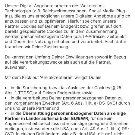
eine Lücke in der Altenhilfe in Krefeld. Damit reicht
das Spektrum künftig von ambulanter Pflege mit
Palliativdienst über Kurzzeit- und Tagespflege bis hin
zu stationären Pflegeheimen und der neuen
außerklinischen Intensivpflege.
Anzeige
Weiteres Personal wird gesucht
Anzeige
Für die erste Wohngemeinschaft sind bereits
Fachkräfte eingestellt worden. Für den weiteren
Ausbau sucht die Caritas zusätzliches Personal.
Interessierte können sich direkt beim Leitungsteam
melden: 02151 987920 oder per E-Mail an
bewerbungen@caritas-krefeld.de