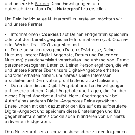
Frau hatte ihren Lebensgefährten in einem
Wohnwagen mit einem Pflasterstein erschlagen.
Zuvor hatte der Mann die Angeklagte immer
wieder misshandelt und angeblich vergewaltigt.
Veröffentlicht:
Donnerstag, 05.09.2019 10:04
Anzeige
Laut Gericht hatte die Frau ihren Sohn und zwei junge
Männer angestiftet, ihren Lebensgefährten in dem
Wohnwagen zu überfallen und zusammenzuschlagen.
Die jungen Männer erhielten dafür jeweils 750 EUR. Sie
prügelten auf den Mann ein, bis er bewusstlos war.
Anschließend brachte die Frau das Opfer mit einem
Pflasterstein um. Sie muss lebenslang ins Gefängnis,
die beteiligten jungen Männer kamen etwas
überraschend mit Bewährungsstrafen davon. Mehr als