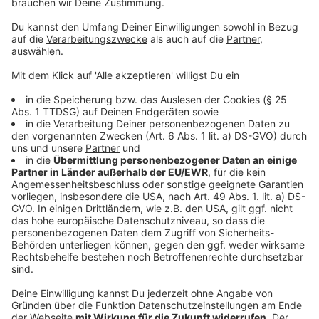
Fortuna Düsseldorf
Anzeige
Während der verhasste Nachbar aus Köln Weihnachten
über dem Strich feiern durfte, gab es einige lange
Gesichter in den Reihen von Fortuna Düsseldorf, die
nach gutem Saisonstart am Ende doch auf den Boden
der Tatsachen gebracht wurden.
Anzeige
Friedhelm Funkels Team spielt aber – objektiv
betrachtet – eine Saison im Rahmen ihrer
Möglichkeiten, bleibt aber sehr abhängig von einer
Person: Rouwen Hennings. Wäre der 32-Jährige
Stürmer nicht, würde Düsseldorf wohl am