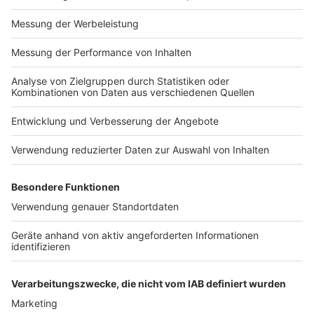
Der Aufsteiger hat eigentlich die ganze Spielzeit über
die Rote Laterne in der Hand, ist aber keinesfalls
schon sicher abgestiegen. Denn Paderborn holte
sieben Punkte aus den vergangenen fünf Spielen.
Anzeige
Der erfrischende Offensivfußball wird auch in der
Rückrunde das Markenzeichen vom SCP sein, doch
sollte es etwas werden mit dem Klassenerhalt in der
Bundesliga, dann muss sich die Abwehrarbeit
verbessern. Paderborn stellt nämlich die
zweitschlechteste Defensive der Liga. Hier ist noch
deutlich Luft nach oben.
Anzeige