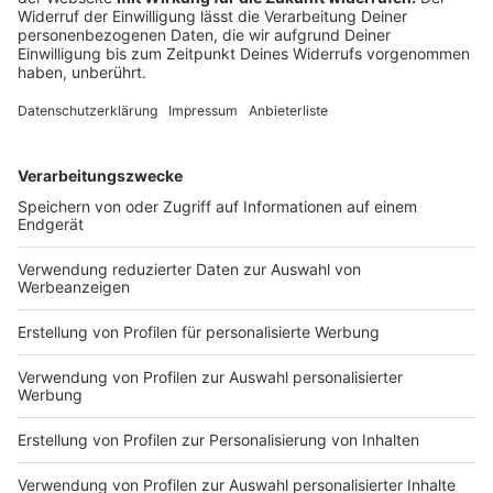
Tabellenende stehen. Hennings erzielte 11 der 18
Saisontore.
Anzeige
Der Abstand auf das rettende Ufer beträgt derzeit
zwei Punkte. Ziel der Fortuna sollte es sein, in den
direkten Duellen die nötigen Siege einzufahren, die am
Ende für den Klassenerhalt reichen sollen. Für Funkel
geht es zudem darum, die Offensive variabler zu
gestalten, sodass nicht alle Last auf Goalgetter
Hennings liegt.
Anzeige
SC Paderborn
Anzeige