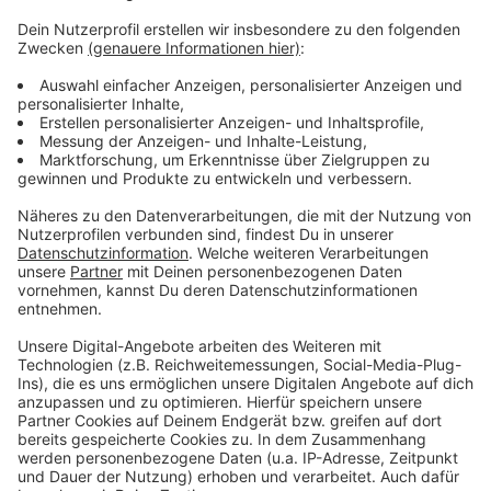
Anzeige
Und der soll bis zum Ende möglichst gehalten werden.
Dazu bedarf es aber vor allem einen guten Start in die
Rückrunde, denn in den ersten fünf Partien geht es nur
gegen Teams aus der oberen Tabellenhälfte.
Anzeige
Da sich der Sturm alles andere als treffsicher zeigte,
verpflichtete Köln in der Winterpause Mark Uth vom
FC Schalke 04 – er soll für mehr Qualität im Sturm
neben Jhon Cordoba, Anthony Modeste und Simon
Terodde sorgen.
Anzeige