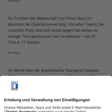
Anzeige
Ein Problem der Mannschaft von Peter Bosz ist
abermals die Chancenverwertung. Von allen Teams, die
zwischen Platz eins und sechs liegen, hat keines so
wenige Tore geschossen wie Leverkusen – nur 23
Tore in 17 Spielen.
Anzeige
Im Winter kam der argentinische Youngster Exequiel
Palacios. Er wird aber genauso wie Wendell und Bailey
erst einmal gesperrt fehlen. Ein Vorteil für Bayer? Der
vermeintlich leichte Auftakt gegen Paderborn und
Düsseldorf.
Anzeige