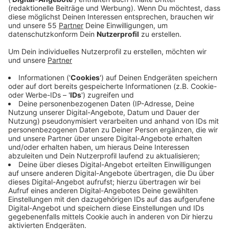
1. FC Köln
Anzeige
Der miserable Saisonstart ist mittlerweile beim
„Effzeh“ vergessen. Denn unter dem neuen Trainer
Markus Gisdol ging es vor der Pause bergauf. Drei
Siege in Folge brachten die Kölner auf einen
Nichtabstiegsplatz.
Anzeige
©
Der 1. FC Köln hat mit guten Leistungen zum Ende der
Hinrunde wieder das Vertrauen vieler Fans
zurückgewonnen.