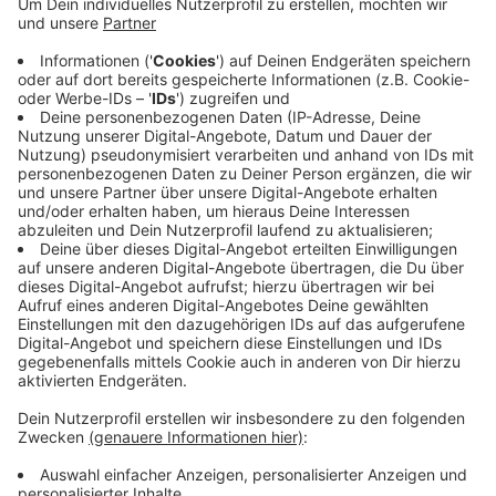
goldfarbene Sitzbänke in der Innenstadt leiste.
Alle zehn Bänke, die seit Oktober 2022
aufgestellt worden seien, kosteten zusammen
400 000 Euro, rechnet der Verein vor. Dabei habe
Wuppertal "jedes Maß verloren". Zudem seien die
Bürger empört über "unbequeme Bänke ohne
Rückenlehnen, die marode, alt, verschmutzt und
verwahrlost erscheinen".
Parkhaus ohne Autos:
Wuppertal sei zudem
dadurch aufgefallen, dass dort ein Parkhaus fast
zwei Jahre lang auf Autos gewartet habe. Weil die
Stadt sich nicht rechtzeitig um einen Betreiber
gekümmert habe, seien nach der 4,1 Millionen
Euro teuren Sanierung die Einnahmen ausgefallen,
heißt es im Kapitel "teure Fehler".
Pendlerparkplatz ohne Pendler:
In Borken sei
"ein Phantom-Pendlerparkplatz" entstanden.
Gekostet habe er inklusive einer erforderlichen