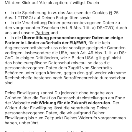
Die Dauerbrenner
Anzeige
Einige aus Steuerzahler-Sicht besonders
herausragende Objekte der Verschwendung tauchen
immer wieder in den Schwarzbüchern auf - vor allem
aus Köln. Dazu zählen: die galoppierenden Kosten für
die Sanierung der Kölner Oper (jetzt bei knapp 665
Millionen) und der Zentralbibliothek (jetzt bei knapp
140 Millionen) sowie für die Bewachung des schlecht
isolierten Heinrich-Böll-Platzes, unter dem die
Philharmonie ohne Störgeräusche spielen soll. Dafür
beliefen sich die Kosten allein in den vergangenen
sieben Jahren auf gut 1,5 Millionen Euro, heißt es im
Schwarzbuch 2023/24.