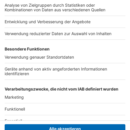
zugehörige Autobahn wartet. 1976 wurde die Brücke
als Teil der geplanten und dann doch nicht gebauten
A56 errichtet. Seitdem steht die Brücke "so da".
Gekostet hat ihr Bau damals 460.000 D-Mark. So
langsam darf man gespannt sein, was ein Abriss
kostet.
Autor: Joachim Schultheis (mit dpa)
Anzeige
Anzeige