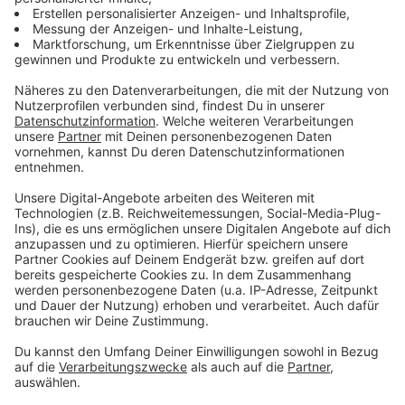
Abbiegespur mehr als 1,4 Millionen Euro, genutzt
werde er aber kaum. Nach einem Jahr des
Leerstands überlege die Stadtverwaltung jetzt,
wie der Parkplatz stärker belebt werden könnte,
auf ihrer Website suche man aber vergeblich nach
dem Angebot.
Mega-Halle in der Provinz:
"In Monheim spielt
Geld keine Rolle" folgert der Steuerzahlerbund
aus einer bislang schon 126,5 Millionen Euro
umfassenden Investition in eine neue
Veranstaltungshalle. Mit ihrer "Kulturraffinerie", die
für bloß 4800 Besucher gebaut werde, setze die
46 000-Einwohner-Stadt Maßstäbe als wäre sie
eine Metropole. "Eine sündhaft teure Marina"
wolle Monheim sich zusätzlich gönnen. "Auch
einmal auf etwas zu verzichten, erscheint in
Monheim offenbar absurd."
Anzeige