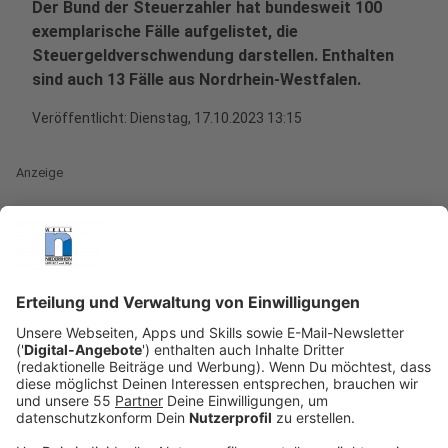
Der Bund der Steuerzahler hat bundesweit 100
exemplarische Fälle aufgelistet, die
Steuergeldverschwendung darstellen. Enthalten
sind auch 13 Fälle aus Nordrhein-Westfalen.
Veröffentlicht:
Dienstag, 17.10.2023 13:15
Anzeige
Steuerverschwendungen in NRW
Anzeige
Goldene Bänke:
Unter der Überschrift "Vornehm
geht der Haushalt zugrunde" wirft der
Steuerzahlerbund die Frage auf, warum sich eine
Stadt wie Wuppertal, die einen Schuldenberg von
1,6 Milliarden Euro vor sich herschiebe, teure