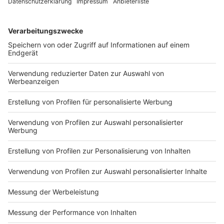
Anzeige
Die "So-Da"-Brücken
Anzeige
©
Oliver T. Müller / BdSt NRW
Anzeige
Besonders ärgerlich sind weiterhin sogenannte "So-
Da"-Brücken in NRW. Für den Fall, dass diese Brücken
doch noch genutzt werden müssen, werden sie
ständig in Schuss gehalten - obwohl sie nicht genutzt
werden. Ein Beispiel aus NRW laut Bund des
Steuerzahlers, ist eine Autobahnbrücke aus
Euskirchen, die seit nunmehr 45 Jahren auf die