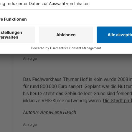
Schäden am Gebäude gegeben, wodurch man mehr Zei
Faktoren, die den Preis immer weiter in die Höhe get
bezeichnet dieses Projekt passenderweise als Fass
Anzeige
Verwaistes Herrenhaus in Köln
Anzeige
Das Fachwerkhaus Thurner Hof in Köln wurde 2008 
für rund 800.000 Euro saniert. Geplant war die Nutz
bis heute steht das Gebäude leer. Grund sind fehlende 
inklusive VHS-Kurse notwendig wären.
Die Stadt prü
Autorin: Anna-Lena Hauch
Anzeige