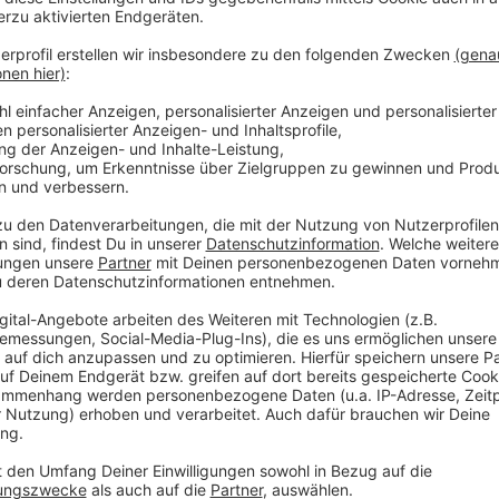
Anzeige
Sicherheitsbedenken an Bonner Spielplatz
Anzeige
Ein Garagenhof diente jahrzehntelang als Abkürzung
Sicherheitsbedenken eines Anwohners errichtete die
Die Anwohner fordern dessen Entfernung, doch die S
„Knüppelstufenanlage“ für 5.000 Euro. Ob diese Lösung
Anzeige
Renovierungsarbeiten in Bochumer Sporthal
Anzeige