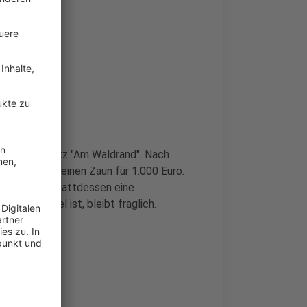
 zum Spielplatz "Am Waldrand". Nach
 Stadt 2023 einen Zaun für 1.000 Euro.
tadt plant stattdessen eine
 praktikabel ist, bleibt fraglich.
le