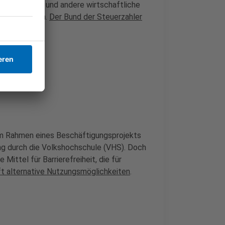
t benötige und andere wirtschaftliche
rieben hätten.
Der Bund der Steuerzahler
 ohne Boden
.
im Rahmen eines Beschäftigungsprojekts
ung durch die Volkshochschule (VHS). Doch
Mittel für Barrierefreiheit, die für
ft alternative Nutzungsmöglichkeiten
.