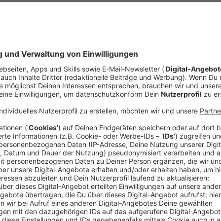
Anzeige
Der Bund der Steuerzahler (BdSt)
setzt sich seit Ja
Steuerzahlungen der Bürgerinnen und Bürger ein und 
diese gerecht sind. Dabei stoßen sie immer wieder
Seiten des Bundes oder der Länder. Häufig passier
immer gleichen Mustern, wie Rik Steinheuer, Vorsitze
Das Schwarzbuch, das jährlich veröffentlicht wird, so
in NRW passiert sind, haben wir hier gesammelt.
Anzeige
José Narciandi
Interview mit Rik Steinheuer