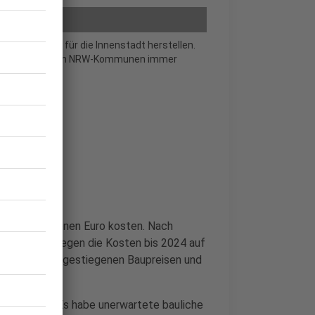
equeme Bänke für die Innenstadt herstellen.
r Steuerzahler in NRW-Kommunen immer
glich 28 Millionen Euro kosten. Nach
konzept stiegen die Kosten bis 2024 auf
ehrkosten mit gestiegenen Baupreisen und
lionen Euro. Es habe unerwartete bauliche