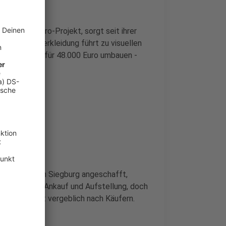
illionen-Euro-Projekt, sorgt seit ihrer
Prallwandverkleidung führt zu visuellen
 ließ die Wand für 48.000 Euro umbauen -
ilfeprojekt in Siegburg angeschafft,
5.000 Euro in Ankauf und Aufstellung, doch
cht die Stadt vergeblich nach Käufern.