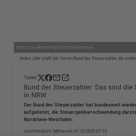
©
picture alliance/dpa | Britta Pedersen
Jedes Jahr stellt der Verein Bund der Steuerzahler die 
mail
open_in_new
Teilen:
Bund der Steuerzahler: Das sind di
in NRW
Der Bund der Steuerzahler hat bundesweit wieder
aufgelistet, die Steuergeldverschwendung darstel
Nordrhein-Westfalen.
Veröffentlicht:
Mittwoch, 01.10.2025 07:15