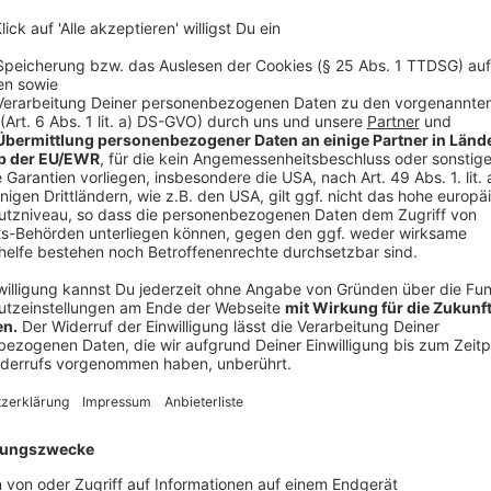
Die neue Sporthalle in Bochum-Wattenscheid, ein 20-M
Eröffnung 2024 für Beschwerden. Die schwarz-weiße 
Irritationen, die Sportler beeinträchtigen. Die Stadt
eine Kostenerstattung ist ungewiss.
Anzeige
Ungenutzte Eisenbahnwaggons in Siegburg
Anzeige
Zwei Eisenbahnwaggons, ursprünglich für ein Jugendh
stehen seit 2022 ungenutzt. Die Stadt investierte 1
das Projekt wurde kurzfristig gestoppt. Bis heute su
Anzeige