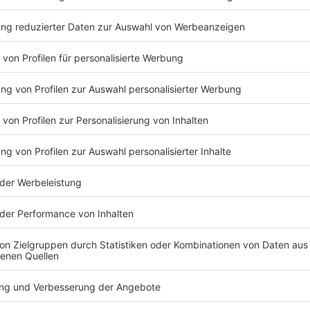
©
BdSt NRW
Für 400.000 Euro ließ die Stadt Wuppertal goldene, unb
Eine solche Steuerverschwendung findet der Bund de
wieder
Anzeige
Monheim am Rhein - Teure Halle
Anzeige
Die "Kulturraffinerie K714" in Monheim sollte ursprün
mehrfachen Erweiterungen und einem neuen Verkehrs
156,5 Millionen Euro. Der Stadtrat begründet die M
politischen Einflüssen.
Mittlerweile liegt das Projekt demnach bei 156,5 Mil