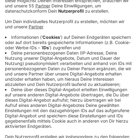
Veröffentlicht:
Mittwoch, 22.03.2023 14:46
Anzeige
Der Bürgerentscheid wurde möglich, weil der Rat einen
Beschluss aus dem vergangenen Sommer
zurückgezogen hat. Der sah vor, nur den
Hauptstandort Regentenstraße der GGS Rahser
auszubauen. Jetzt sollen die Viersener darüber
abstimmen, ob der Standort an der Krefelder Straße
auf zwei Klassenzüge erweitert wird - und das schon
zum nächsten Schuljahr. Der Ausbau würde die Stadt
7,2 Millionen Euro kosten. Eltern weisen allerdings
darauf hin, dass die Grundschule komplett überlastet
ist. Wer möchte, kann noch bis zum 16. Juni darüber