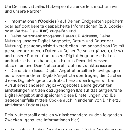
Veröffentlicht:
Dienstag, 11.06.2019 10:43
Anzeige
Es war fast auf den Tag genau ein Jahr lang
geschlossen. Grund war nach Angaben der Stadt
hauptsächlich Personalknappheit im Bürgerservice.
Mittlerweile wurden sieben neue Mitarbeiter
eingestellt, von denen noch vier in der Einarbeitung
sind. Die Stadt Krefeld hat die Schließzeit außerdem
dazu genutzt, das Bürgerbüro Nord zu renovieren.
Anzeige