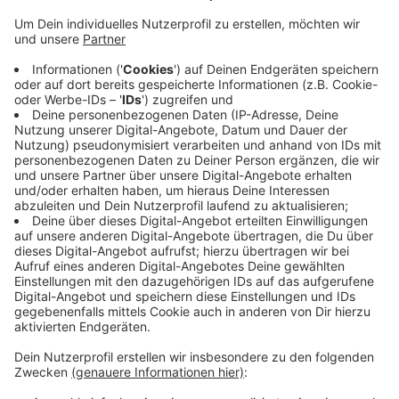
Veröffentlicht:
Freitag, 28.07.2023 08:33
Anzeige
Das Online-Portal
Reisereporter.de
lobt die Lage
mitten im Naturpark Schwalm-Nette und die Altstadt.
Dort warten demnach "alte Gassen, romantische
Torbögen und malerische Mühlen". In Brüggen gibt es
außerdem zahlreiche Seen mit einem 120 Kilometer
langen Wegenetz. Brüggen wurde 1289 das erste Mal
urkundlich erwähnt, steht im Beschreibungstext.
Anzeige