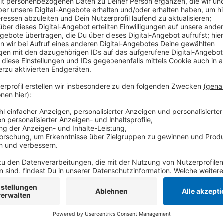
Im Ausrollen ist die Maschine dann auf dem Dach gela
jährige Pilot aus Mönchengladbach wurde verletzt un
eigenen Angaben Motorprobleme bemerkt und deshal
Anzeige