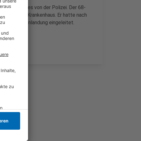
ndet, heißt es von der Polizei. Der 68-
d kam in ein Krankenhaus. Er hatte nach
b eine Außenlandung eingeleitet.