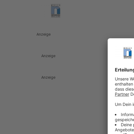
Anzeige
Anzeige
Anzeige