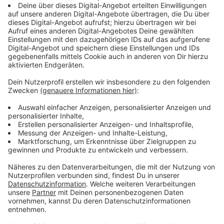
Anzeige
KI-Portal setzt auf Datenschutz, Open
Source und Bürgernähe
Anzeige
Das ausgezeichnete KI-System zeigt, wie künstliche
Intelligenz sicher und bürgernah eingesetzt werden
kann. Alle Daten bleiben in Nettetal – externe
Anbieter oder Lizenzkosten fallen nicht an. Das Portal
hilft Mitarbeitenden dabei, Informationen schneller zu
finden und Bürgeranfragen effizienter zu beantworten.
So entsteht eine moderne Verwaltung, die digital
arbeitet und höchste Datenschutzstandards erfüllt.
Anzeige