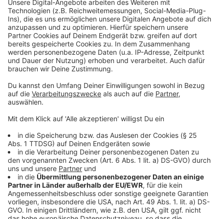
Mitarbeitende lernen KI mit dem
„Schwimmabzeichen“
Anzeige
Ein besonderes Element ist das Schulungsprogramm
„KI-Schwimmabzeichen“. In mehreren Stufen lernen
Mitarbeitende den Umgang mit der neuen Technik –
praxisnah und verständlich. Verliehen wurde der
Digital-Award auf der Messe KOMMUNALE in
Nürnberg mit 6.000 Fachbesuchenden.
Auch der Städtetag NRW lobte Nettetal: „Das KI-
Portal zeigt, wie KI im öffentlichen Bereich
verantwortungsvoll und datenschutzkonform
eingesetzt werden kann.“ Die Stadt gratuliert allen
Preisträgern und freut sich über die Anerkennung ihrer