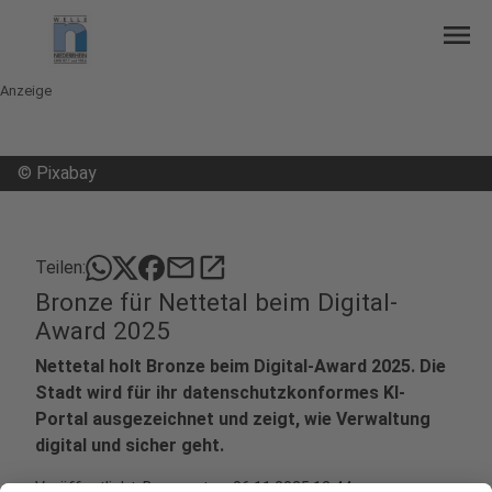
menu
Anzeige
©
Pixabay
mail
open_in_new
Teilen:
Bronze für Nettetal beim Digital-
Award 2025
Nettetal holt Bronze beim Digital-Award 2025. Die
Stadt wird für ihr datenschutzkonformes KI-
Portal ausgezeichnet und zeigt, wie Verwaltung
digital und sicher geht.
Veröffentlicht:
Donnerstag, 06.11.2025 12:44