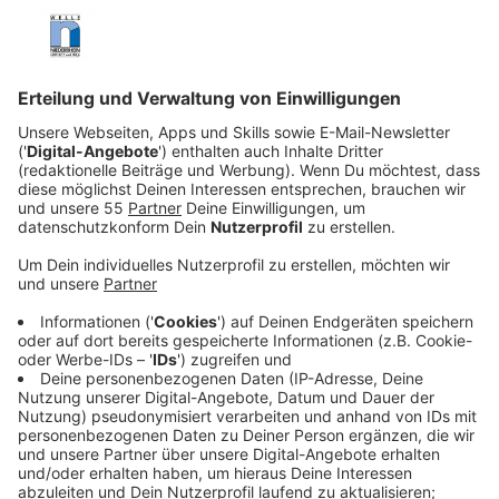
Anzeige
Die Stadt Nettetal ist beim Digital-Award 2025 mit
dem dritten Platz ausgezeichnet worden. In der
Kategorie „Städte und Gemeinden über 20.000
Einwohnende“ überzeugte das Projekt „DSGVO-
konformes KI-Portal auf Open-Source-Basis“. Damit
wird die digitale Vorreiterrolle der Stadt erneut
bundesweit sichtbar.
Aus 70 eingereichten Projekten standen Nettetal,
Nürnberg und Leipzig im Finale. Bei der
Publikumsabstimmung sicherte sich Nettetal knapp
Platz 3 hinter Nürnberg und Leipzig. „Vielen Dank an
alle, die für uns abgestimmt haben“, sagte Thorsten
Rode, Leiter des städtischen IT-Service.