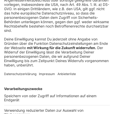
auf die Halle eines angrenzenden landwirtschaftlichen
Betriebes übergegangen. Die Feuerwehr in Schwalmtal
ist dort im Einsatz und bekommt Unterstützung von
Einheiten aus dem gesamten Kreis Viersen. Zahlreiche
Löschfahrzeuge sind im Einsatz.
Die Feuerwehr bittet eindringlich, das betroffene
Gebiet zu meiden, Fenster und Türen geschlossen zu
halten und Klimaanlagen auszuschalten. Die Warnung
gilt für Amern, Waldniel sowie Boisheim. Wie genau es
zu dem Brand gekommen ist, ist bisher unklar. Die
Löscharbeiten dauern noch an.
Anzeige