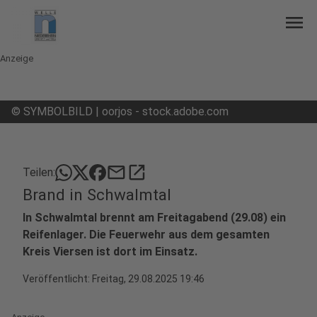
menu
Anzeige
©
SYMBOLBILD | oorjos - stock.adobe.com
mail
open_in_new
Teilen:
Brand in Schwalmtal
In Schwalmtal brennt am Freitagabend (29.08) ein
Reifenlager. Die Feuerwehr aus dem gesamten
Kreis Viersen ist dort im Einsatz.
Veröffentlicht:
Freitag, 29.08.2025 19:46