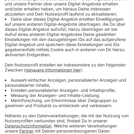
Anzeige
Update 23:15 Uhr
Anzeige
Die Löscharbeiten in Schwalmtal dauern weiter an.
Inzwischen sind mehrere Teleskoplader zu
Unterstützung an der Einsatzstelle eingetroffen.
Zudem werden betroffene Materialien aus der Halle
entfernt, um sie gezielt ablöschen zu können. Rund
150 Einsatzkräfte waren zu Höchstzeiten im Einsatz.
Neben der Feuerwehr aus Schwalmtal, sind auch
Einsatzkräfte unter anderem aus Brüggen, Nettetal
und Willich, sowie die beiden stellvertretenden
Kreisbrandmeister vor Ort. Das deutsche rote Kreuz
übernimmt die Versorgung der Einsatzkräfte vor Ort.
Es besteht keine Gefahr für die Bevölkerung, heißt