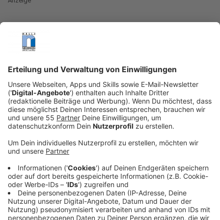
Anzeige
Update 6:40 Uhr
Anzeige
Seit 3:45 Uhr in der Nacht ist das Feuer unter
Kontrolle. Inzwischen ist es erfolgreich gelöscht. Vor
Ort hat die Feuerwehr noch eine Brandwache
eingerichtet, die kontrolliert, dass der Brand nicht
wieder aufflammt. Auch die Warnmeldung "Fenster und
Türen geschlossen zu halten" ist damit aufgehoben.
Der Brand hat die Einsatzkräfte die ganze Nacht
beschäftigt, weil immer wieder Glutnester
aufgeflammt waren. Auch ist ein Teil der Halle
eingestürzt. Wie es zu dem Brand kam, ist weiterhin
unklar.