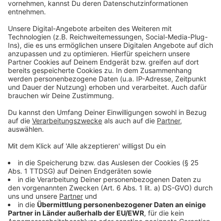
es von der Feuerwehr. Sie bittet aber weiterhin
Fenster und Türen geschlossen zu halten und den
Bereich weiträumig zu umfahren.
Die Polizei des
Kreises Viersen hat die Zufahrtswege abgesperrt.
Die betroffene Halle wird aktuell von einem
Abrissunternehmen untersucht. Ebenso ist das
Ordnungsamt und die untere Wasserbehörde des
Kreises Viersen vor Ort, so die Feuerwehr Schwalmtal.
Anzeige
Update 21:30 Uhr
Anzeige
In Schwalmtal-Dilkrath brennt es am Freitagabend in
einem Reifenlager in Vogelsrath. Das Feuer ist bereits