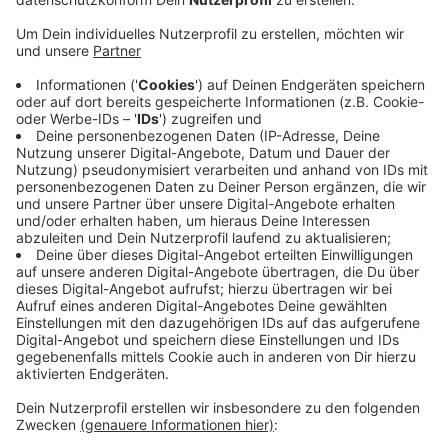
Anzeige
Der Mann war in der Nacht auf den 11. November bei
rot über eine Ampel gefahren. Eine
Streifenwagenbesatzung beobachtete das und
forderte den Raser zum Anhalten auf. Dieser fuhr aber
mit überhöhter Geschwindigkeit weiter, bis es zu
einem Unfall in Höhe des Holtwegs kam. Anschließend
flohen der 32-jährige Raser und sein Beifahrer.
Videoaufnahmen aus dem Streifenwagen und von einer
örtlichen Firma halfen der Polizei, den Fahrer doch
noch finden zu können.
Anzeige