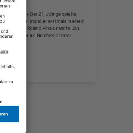
ausgelaufen. Der 21-Jährige spielte
ufenden Saison stand er erstmals in einem
portdirektor Roland Virkus nannte Jan
ischen gilt er als Nummer 2 hinter