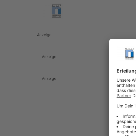
Anzeige
Anzeige
Anzeige