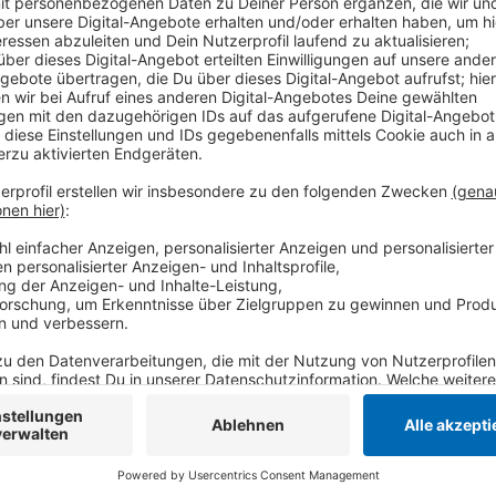
Olschowskys Vertrag wäre eigentlich diesen Sommer 
schon als Kind für die Gladbacher Borussia. In der la
Bundesligaspiel für den VfL zwischen den Pfosten. S
Olschowsky ein verlässliches und großes Talent. Inzw
Stammkeeper Jonas Omlin.
Anzeige