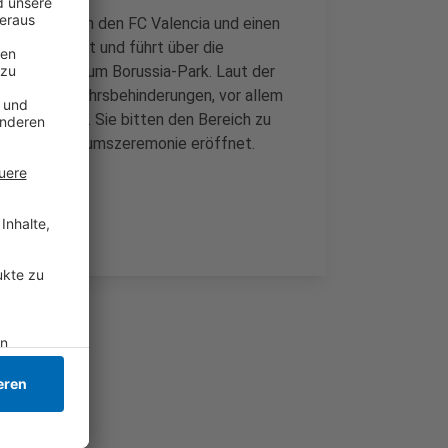
msspiel gegen den FC Valencia und einen
 Alten Markt und führt über die
n Nordpark zum Borussia-Park. Laut der
ks zu Verkehrsbehinderungen, vor allem
Holt der A61. Sie bitten den Bereich zu
it einer Jubiläumszeremonie eröffnet.