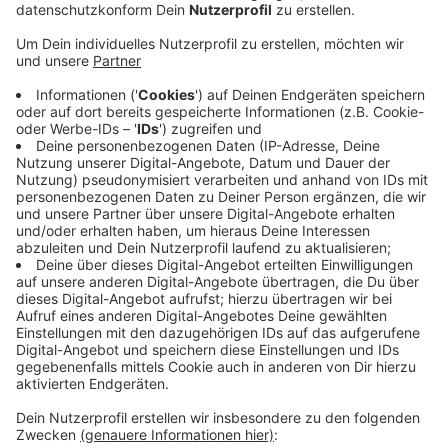
Anzeige
Präsidium und Aufsichtsrat der Borussia haben Virkus
auf dessen Vorschlag hin von seinen Aufgaben
entbunden. „Ich habe immer gesagt, dass der Verein
über allem steht und mich deshalb zu diesem Schritt
entschieden“, so Roland Virkus. Über 30 Jahre war er in
verschiedenen Positionen in Gladbach beschäftigt. Im
Februar 2022 hatte er den Posten des
Geschäftsführers Sport übernommen, nachdem sein
Vorgänger Max Eberl zurückgetreten war. Aktuell
belegt die Borussia in der Fußball-Bundesliga mit nur
zwei Punkten aus fünf Spielen den letzten
Tabellenplatz.
Anzeige