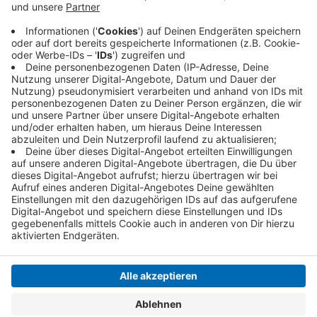
August statt. Die genauen Termine werden laut
DFB in zehn bis zwölf Tagen bekannt gegeben. Das
Finale im Berliner Olympiastadion ist für den 21.
Mai 2022 angesetzt.
Veröffentlicht:
Montag, 05.07.2021 05:06
Anzeige
Anzeige
Anzeige