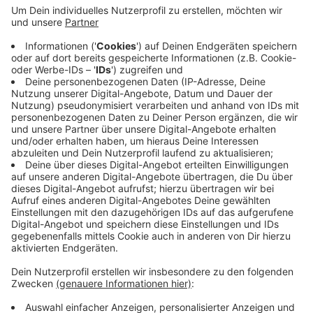
Anzeige
Trainer Marco Rose kann fast auf den kompletten
Kader zurückgreifen. Bis auf Ibrahima Traoré sind alle
Profis mit dabei. Nur Spieler wie Lars Stindl und Breel
Embolo trainieren noch nicht mit. Borussia
Mönchengladbach bleibt eine Woche in Oberbayern.
Neben den üblichen Einheiten zu Fitness und Kondition
stehen auch zwei Testspiele auf dem Programm.
Anzeige
Anzeige