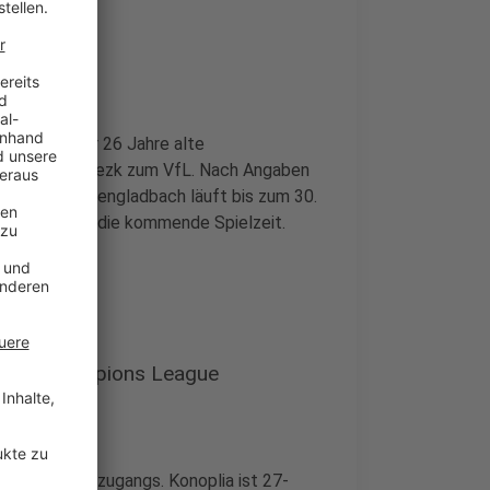
er
lichtet. Der 26 Jahre alte
Schachtar Donezk zum VfL. Nach Angaben
trag in Mönchengladbach läuft bis zum 30.
Defensive für die kommende Spielzeit.
se.
m und Champions League
hrung des Neuzugangs. Konoplia ist 27-