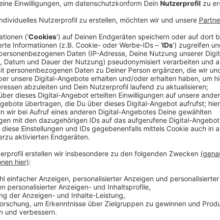
Borussia verpflichtet neuen Außenverteidig
Anzeige
Borussia Mönchengladbach hat Yukhym Konoplia verpf
Defensivspieler wechselt zur Saison 2026/27 von 
des Vereins kommt der Ukrainer ablösefrei. Sein Ver
Juni 2029. Mit dem Transfer verstärkt Borussia die 
Konoplia ist auf der Außenverteidiger-Position zuhau
Anzeige
Erfahrung aus Meisterschaft, Nationaltea
Anzeige
Borussia verweist bei der Verpflichtung auf die Erfa