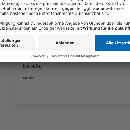
Der Neuzugang selbst spricht von vielen Emotionen
Mönchengladbach. Konoplia bezeichnet Borussia als 
einer besonderen Fangemeinde. Nach seinen Worten b
richtig zu realisieren. Die Vorfreude auf die Zeit bei
neuen Saison in Kraft.
„Ich freue mich sehr, zu Borussia zu wechseln. Es ist 
und einer unglaublichen Fangemeinde.“ - Yukhym Kono
„Gerade habe ich sehr viele Emotionen, die ich gar nic
Konoplia.
Anzeige