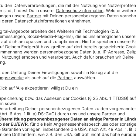
maliger ukrainischer Nationalspieler. Dazu war er St
Schachtar Donezk. Auch Einsätze in der Champions L
Sportchef Rouven Schröder beschreibt ihn als körper
Außenverteidiger.
„Yukhym ist ein physisch starker, spiel- und einsatzf
Schröder, Sportchef.
„Als Stammspieler beim Ukrainischen Meister, durch
Spiele in der Champions League bringt er einiges an 
- Rouven Schröder, Sportchef.
Anzeige
Konoplia freut sich auf Borussia
Anzeige