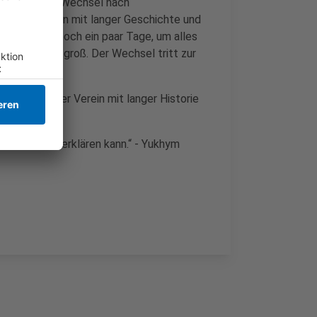
 rund um den Wechsel nach
großen Verein mit langer Geschichte und
rauche es noch ein paar Tage, um alles
m VfL sei aber groß. Der Wechsel tritt zur
ein sehr großer Verein mit langer Historie
plia.
ht so richtig erklären kann.“ - Yukhym