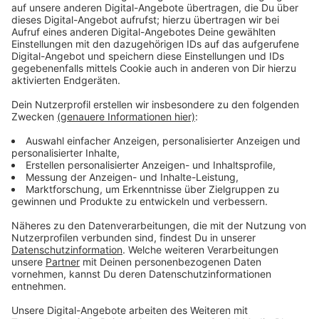
Anzeige
Wir benötigen Ihre
Zustimmung, um den YouTube
Video-Service zu laden!
Wir verwenden einen Service eines
Drittanbieters, um Videoinhalte
einzubetten. Dieser Service kann
Daten zu Ihren Aktivitäten
sammeln. Bitte lesen Sie die
Details durch und stimmen Sie der
Nutzung des Service zu, um dieses
Video anzusehen.
Mehr Informationen
Der ein oder andere Dorfbewohner hat etwas zu
verschweigen. Das macht die Recherchen der