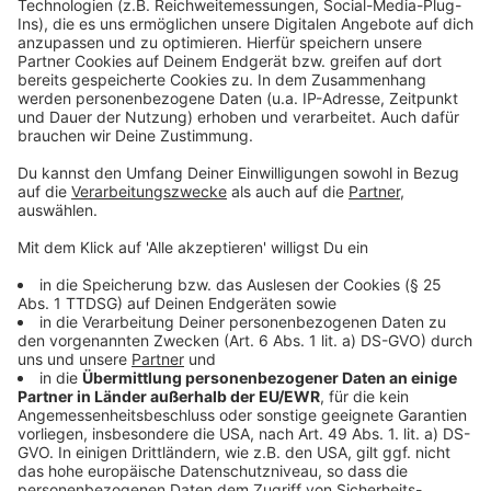
Akzeptieren
Podcaster nicht einfacher.
powered by
Usercentrics Consent
Anzeige
Management Platform
©
Copyright: Netflix
Die Podcaster ziehen mit ihren Fragen von Tür zu Tür.
Und werden oft abgewiesen.
Anzeige
©
Copyright: Netflix
Plötzlioch wird eine Leiche gefunden. Steht sie mit den
drei vermissten Personen in einem Zusammenhang?
Anzeige