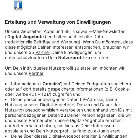
Veröffentlicht:
Mittwoch, 01.05.2024 20:33
Anzeige
Und deshalb schlagen die drei Podcaster Gilbert (Will
Forte), Dove (Siobhán Cullen) und Emmy (Robyn Cara)
in Bodkin auf und versuchen, die mysteriösen
Machenschaften in der scheinbar idyllischen irischen
Stadt zu untersuchen. Dafür interviewen sie die
Einwohner und werden schnell mit einer Frage
konfrontiert: Was ist Dorftratsch, was Fiktion und was
ist die Wahrheit? Dabei stellen sie fest, dass der Ort
sehr dunkle Geheimnisse hat …
Streaming-Dienst: Netflix