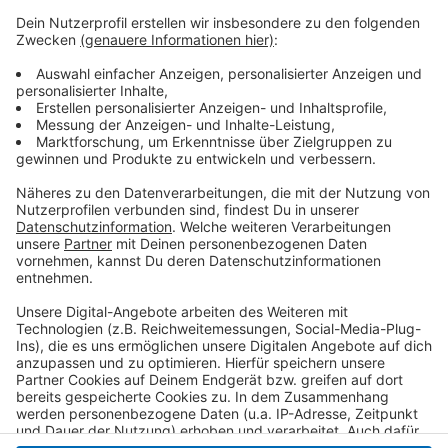
Beamten ist am Freitag (26.07.) außerdem ein
auffälliges Auto ins Netz gegangen. Der 56-jähriger
Fahrer hatte unter anderem große Funk-Antennen auf
dem Dach und Aufkleber der Feldjäger angebracht.
Außerdem hatte er unerlaubterweise ein Blaulicht und
eine Plakette dabei, die ihn als Mitglied der
Militärpolizei auswies. Er ist allerdings kein Mitglied der
Bundeswehr. Die Polizei ermittelt jetzt gegen ihn
wegen diverser Vergehen.
Anzeige
Anzeige