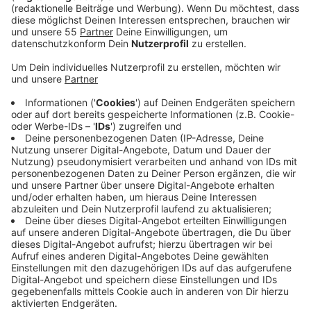
Anzeige
Bei den Kontrollen wurde unter anderem überprüft ob,
Autos zu schwer beladen sind, um Unfälle zu
verhindern. Außerdem wurde vermehrt auf Handys am
Steuer geachtet. Insgesamt hat die Kreispolizei bei
den Kontrollen am vergangenen Freitag knapp 90
Autos aus dem Verkehr gezogen. Sie waren überladen,
oder das Urlaubsgepäck einfach schlecht gesichert.
Außerdem sind in Krefeld und dem Kreis insgesamt 34
Personen mit Handy am Steuer erwischt worden, In
mehr als 40 Fällen waren die Insassen nicht richtig
angeschnallt oder haben Fehler beim Abbiegen oder
der Vorfahrt gemacht. Ziel der Kontrollen sei es das
Bewusstsein der Urlauber zu schärfen, damit alle
sicher ans Ziel kommen, so die Polizei. Den Krefelder