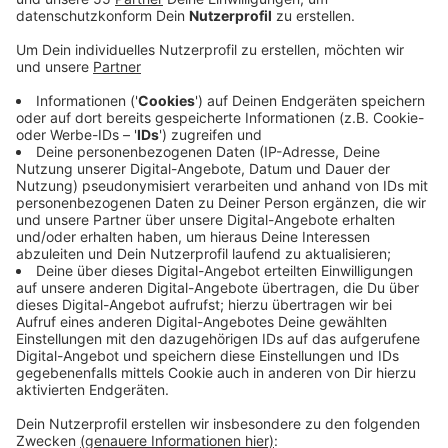
Anzeige
An der Hochschule Niederrhein beginnt die
Bewerbungsphase für das kommende Wintersemester.
Studieninteressierte können sich für insgesamt 90
Bachelor- und 30 Masterstudiengänge bewerben.
Unter anderem in den Bereichen Maschinenbau, Design
und Sozialwesen. Ein Großteil der
Bachelorstudiengänge ist zulassungsfrei. Für diese
Fächer läuft die Bewerbungsfrist bis 15.September.
Für zulassugsbeschränkte Studiengänge endet sie
zwei Monate früher - am 15. Juli. Eine Bewerbung ist
online möglich. Das neue Wintersemester an der
Hochschule Niederrhein beginnt am 01.September.