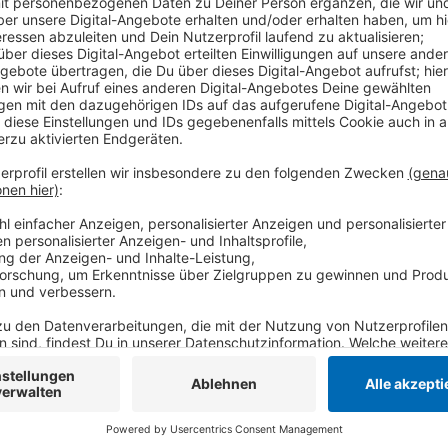
Der Vorwurf gegen den 32-jährigen Angeklagten: Zwi
Internetplattform unter anderem Sammelkarten, Unte
Bücher verkauft haben, ohne aber die verkauften War
Die Geschädigten soll er so um insgesamt mehr als 
Amtsgericht.
Anzeige