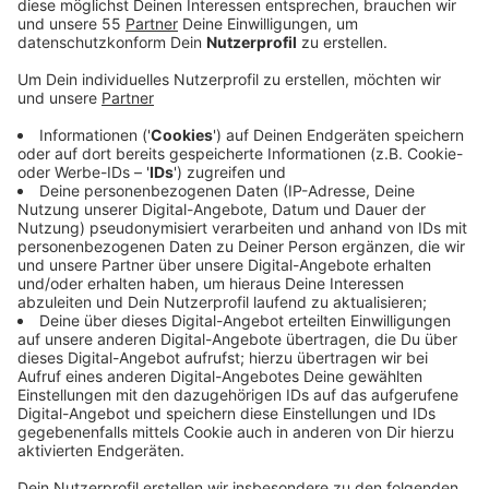
Veröffentlicht:
Donnerstag, 04.02.2021 16:05
Anzeige
Vor allem drei Maschen sind bei den Internetbetrügern
besonders beliebt. Zum Beispiel kaufen Kunden Waren
im Internet bei Firmen, die es gar nicht gibt. Häufig
haben die ein Konto im Ausland und sobald das Geld
überwiesen wird, ist es weg und kann nicht mehr
zurückgeholt werden. Eine weiter Strategie der
Betrüger ist Namen von Menschen aus Todesanzeigen
auf Klingelschilder von leerstehender Wohnung zu
platzieren. Die statten sie dann mit Funkklingeln aus
und lassen sich Waren an die falschen Namen und
Adressen schicken. Außerdem klauen die Betrüger
auch gerne die Identitäten anderer Menschen. Dazu
wickeln sie einen Kauf über ein Online-Portal mit den