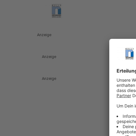
Anzeige
Anzeige
Anzeige