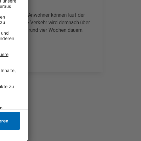
erke Kempen. Anwohner können laut der
- der restliche Verkehr wird demnach über
aut der Stadt rund vier Wochen dauern.