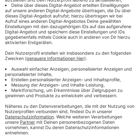
Cuesta), für die Berlin sofort Gefühle
entwickelt.Streaming-Dienst: Netflix
Anzeige
Wir benötigen Ihre
Zustimmung, um den YouTube
Video-Service zu laden!
Wir verwenden einen Service eines
Drittanbieters, um Videoinhalte
einzubetten. Dieser Service kann
Daten zu Ihren Aktivitäten
sammeln. Bitte lesen Sie die
Details durch und stimmen Sie der
Nutzung des Service zu, um dieses
Video anzusehen.