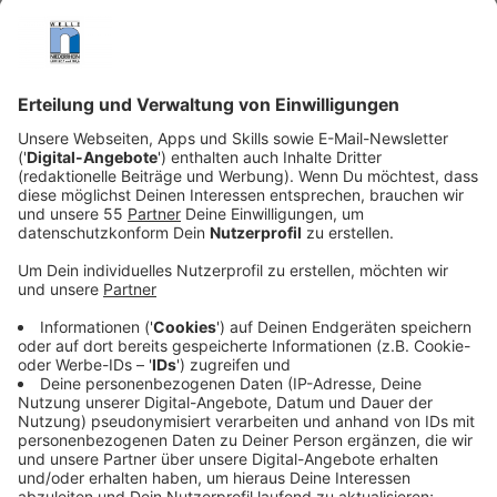
gemeinsam mit seinem engen Vertrauten Damián
(Tristán Ulloa) den nächsten spektakulären
Raubzug. Dieses Mal führt die Mission nach Sevilla,
wo Berlins Crew offiziell Leonardo da Vincis
berühmtes Gemälde „Dame mit dem Hermelin“
stehlen soll.
Veröffentlicht:
Sonntag, 31.05.2026 16:02
Anzeige
Doch der Kunstraub ist nur Teil eines viel größeren
Plans. In Wahrheit will Berlin sich am Herzog und der
Herzogin von Málaga rächen, die versucht haben, ihn zu
erpressen. Für den Coup versammelt er erneut seine
eingespielte Bande um Keila (Michelle Jenner),
Cameron (Begoña Vargas), Roi (Julio Peña Fernández)
und Bruce (Joel Sánchez). Neu dabei ist Candela (Inma