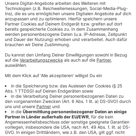
Mehr Informationen
Während die Gruppe den perfekten Heist vorbereitet,
treten zunehmend dunkle Seiten ihres charismatischen
Akzeptieren
Anführers zutage. Zwischen Liebe, Verrat und
powered by
Usercentrics Consent
gefährlichen Machtspielen droht der Plan außer
Management Platform
Kontrolle zu geraten.
Anzeige
©
Copyright: Netflix
Berlin muss mit seiner Crew die Grenzen austesten,
um diesen Coup erfolgreich zu überleben.
Anzeige
©
Copyright: Netflix