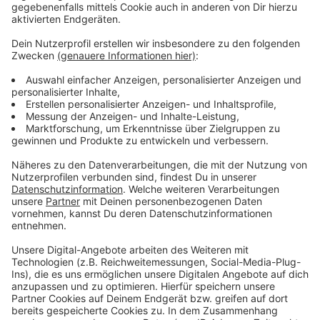
Zwar hatte eine Mehrheit der Wähler für eine
Verlängerung des Projektes PRIMUS-Schule um drei
Jahre gestimmt. Unterm Strich hatten sich aber nicht
genug Viersener an dem Votum beteiligt. Somit läuft
das Schulprojekt in den nächsten zehn Jahren aus.
Kommenden Dienstag (22.08.) soll das
Abstimmungsergebnis durch den Viersener Stadtrat
auf offiziell gültig werden.
Die Stadt Viersen selbst sieht ihren Ratsbeschluss mit
dem Bürgerentscheid bestätigt. Man wolle das
Projekt nicht beenden, weil man es nicht wolle -
sondern weil diese Schulform nicht angenommen
werde. Das führe zu Verwerfungen in der
Schullandschaft, so Viersens Bürgermeisterin Sabine
Anemüller.
Anzeige