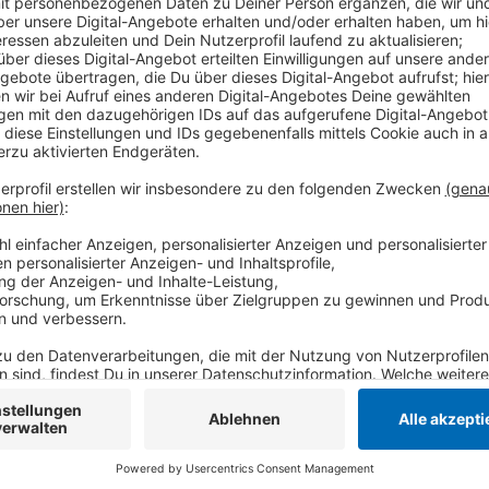
Feld" und „Wasserstraße/Schindackersweg“ in Kaldenk
einsehbar. Letzteres liegt demnach nördlich des Sch
Straße. Westlich grenzen dann die Grünbereiche rund 
Wohnraum sei in Nettetal sehr gefragt, so die Stadt
Anzeige