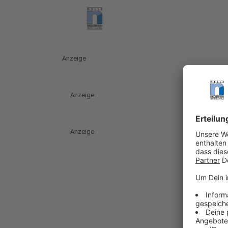
Anzeige
Anzeige
Anzeige