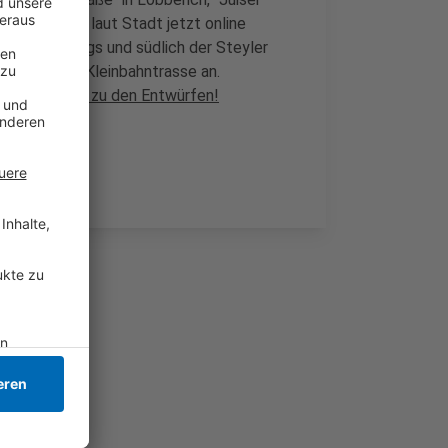
irchen sind laut Stadt jetzt online
indackerswegs und südlich der Steyler
um die alte Kleinbahntrasse an.
.
Hier geht es zu den Entwürfen!