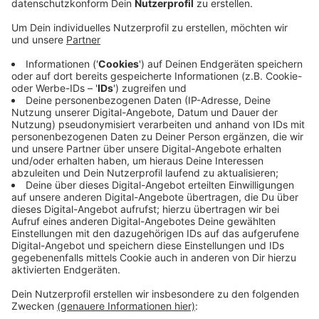
Anzeige
Konkret ist eine Umstrukturierung der Bahnübergänge
an der Budde- und Glindholzstraße geplant. Der
Bahnübergang an der Maybachstraße soll zudem mit
Pollern für den Autoverkehr gesperrt werden. Die
Stadt rechnet mit Kosten von rund 750.000 Euro. In
Zukunft werden weitere Einschränkungen auf
Autofahrer zukommen: Die Stadt plant, die Krefelder
Promenade zu erweitern. Insgesamt soll sie sich über
14,5 Kilometer von Forstwald bis Uerdingen
erstrecken, um mehr Krefelder vom Fahrrad zu
überzeugen.
Anzeige