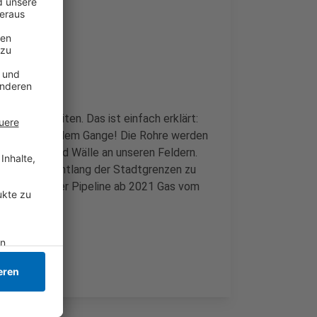
all Bauarbeiten. Das ist einfach erklärt:
ink sind in vollem Gange! Die Rohre werden
Bauarbeiten und Wälle an unseren Feldern.
und Willich entlang der Stadtgrenzen zu
pe will mit der Pipeline ab 2021 Gas vom