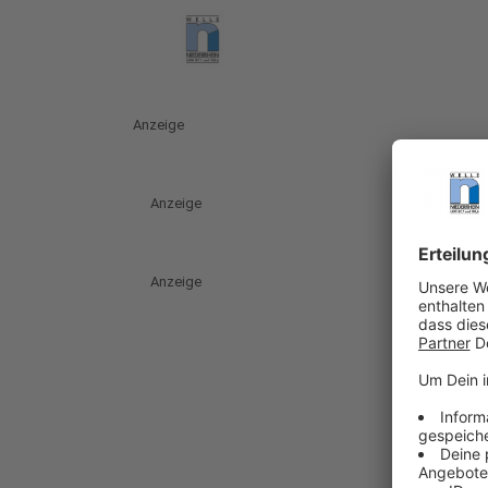
Anzeige
Anzeige
Anzeige