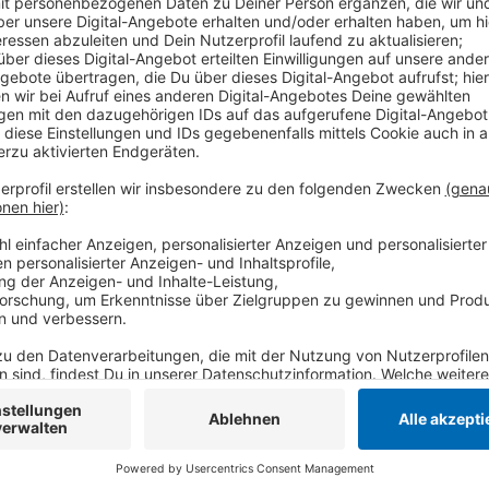
Baustart im April 2019
Anzeige
Hohe Wälle an unseren niederrheinischen Feldern. Über
die Bauarbeiten für die umstrittene Gaspipeline Zeel
bei uns unterirdisch verlegt - daher auch die vielen 
Die Rohre werden bei uns durch Kempen, Tönisvorst 
Krefeld führen. Der Gasnetzbetreiber Open Grid Euro
belgischen Zeebrügge nach Deutschland bringen.
Anzeige