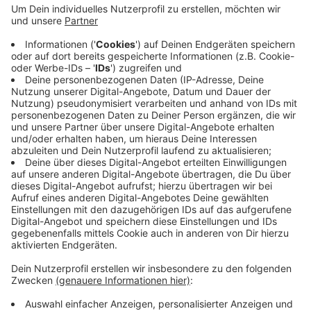
Die Streifen haben eine Fläche von jeweils acht
Quadratmetern. Der Kommunalbetrieb hat sich auf
Feldarhorne festgelegt. Er halte vielen
Herausforderung, wie Wind, Hitze, Luftverschmutzung
und Streusalz stand, heißt es. Zusätzlich sei der Baum
gut für sehr enge Straßen geeignet und erreicht im
Alter eine Höhe von knapp zehn Metern. Insgesamt
hat die Baumpflanzaktion 25.000 Euro gekostet.
Anzeige
Anzeige