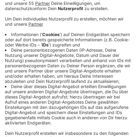
Anzeige
Autofahrer in Tönisvorst müssen sich ab jetzt auf
Einschränkungen einstellen. Die Stadt führt
Bauarbeiten am Kreisverkehr an der Süchtelner Straße
durch. Der Kreisverkehr wird verengt, sodass die
Straße "Am Sportplatz" nur noch in Richtung
Süchtelner Straße befahren werden kann.
Anzeige
Zugang zum Sportplatz
Anzeige