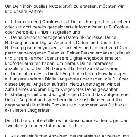
Anzeige
Wie der Kommunalbetrieb Krefeld mitteilt, startet er
am Mittwoch mit dem Abschnitt zwischen der
Benrader Straße und der Tönisvorsterstraße, der
komplett dicht gemacht werden muss. Ab September
geht es dann nahtlos mit dem Bereich bis zur
Stadtgrenze weiter. Der KBK wird hier unter anderem
den Bodenbelag erneuern. Darum ist auch eine
Vollsperrung nötig. Eine Zufahrt für Anlieger oder auch
den Rettungsdienst ist aber möglich.
Anzeige