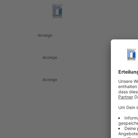
Anzeige
Anzeige
Anzeige