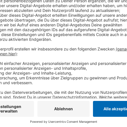
Jetzt starten die Bauarbeiten für den Kreisverkehr.
für den Verkehr gesperrt. Umleitungen zum Hafen sin
Kreisverkehr soll einen Durchmesser von rund 65 Me
führen. Die Zu- und Ausfahrten sollen einspurig sein.
Millionen Euro.
Anzeige