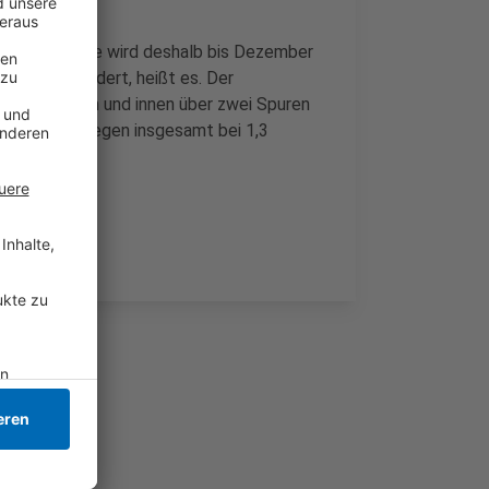
 Die Floßstraße wird deshalb bis Dezember
d ausgeschildert, heißt es. Der
tern erfassen und innen über zwei Spuren
 Die Kosten liegen insgesamt bei 1,3