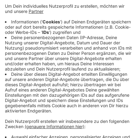
Anzeige
Die Deutsche Bahn will laut Stadt den Übergang
schließen - mit der Begründung: Er werde schon länger
nicht mehr benötigt. Die Stadt hat dagegen keine
Einwände und hält ihn ebenfalls für entbehrlich. Schon
vor fünf Jahren hatte ein Ausschuss der ersatzlosen
Aufhebung zugestimmt. Wann genau der Übergang
verschwindet, ist allerdings noch unklar.
Anzeige