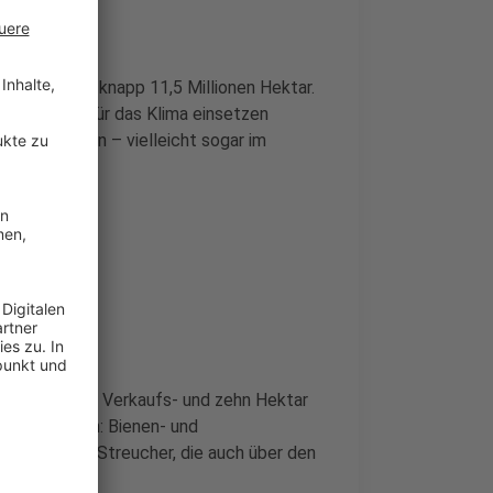
nd, das sind knapp 11,5 Millionen Hektar.
 und sich für das Klima einsetzen
m zu pflanzen – vielleicht sogar im
 zwei Hektar Verkaufs- und zehn Hektar
 zu pflanzen: Bienen- und
erlinden und Streucher, die auch über den