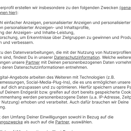
Anzeige
Derzeit gibt es rund 90 Milliarden Bäume in Deutschla
Wer etwas gegen die CO2-Emissionen machen möchte
möchte, sollte darüber nachdenken, selbst einen Bau
eigenen Garten.
Anzeige
Tipps von einem Experten zum Pflanzen
Anzeige
Roman Senekovic ist Betreiber einer Baumschule mit
Gesamtfläche in Witten. Er empfiehlt folgende Bäume
Insektenfreundliche Bäume wie den Euodia, oder Silb
Sommer hinaus blühen.