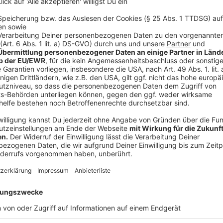
Anzeige
Wichtig sei laut Senekovic, dass die Bäume genügend
müsse in den Boden ziehen, damit die Wurzeln nicht v
Hand oder Dreizack lockern, sodass das Wasser gut 
können.
Anzeige
©
Mit nur wenigen Klicks könnt ihr schon Baumpate werde
Anzeige
Kein eigener Garten? Kein Problem
Anzeige