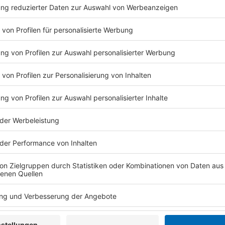
Wer nun keinen eigenen Garten, oder eine Gartenzeil
fühlen. Denn es gibt auch andere Möglichkeiten, Bau
die Seiten
https://www.iplantatree.org/
und
https://
planet.org/de/unterstuetzen/treecard
können Inter
helfen, das Klima mit Baumpflanzen zu unterstützen.
Anzeige
Statt Google Chrome oder Firefox könntet ihr auch 
Internet surfen. Nach jedem 45. Suchergebnis pflanz
Bäume werden vor allem in Afrika gepflanzt – 70 Mil
zusammengekommen.
Anzeige