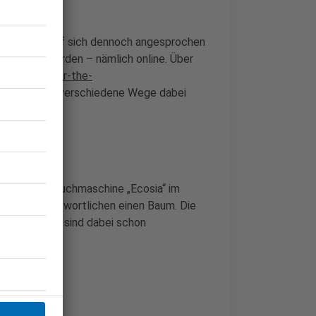
e besitzt, darf sich dennoch angesprochen
mpate zu werden – nämlich online. Über
www.plant-for-the-
essierte auf verschiedene Wege dabei
mal mit der Suchmaschine „Ecosia“ im
en die Verantwortlichen einen Baum. Die
lionen Bäume sind dabei schon