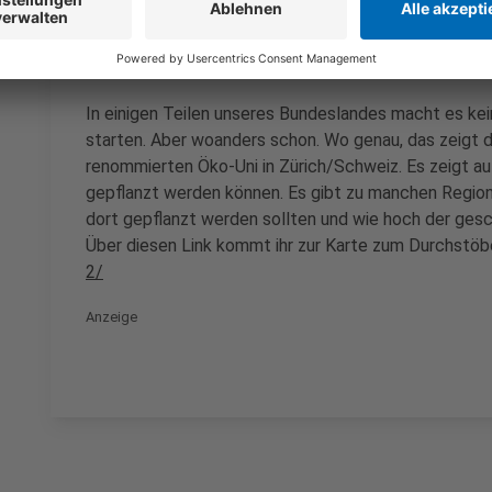
Hier lohnt sich die Aufforstung
Anzeige
In einigen Teilen unseres Bundeslandes macht es kei
starten. Aber woanders schon. Wo genau, das zeigt 
renommierten Öko-Uni in Zürich/Schweiz. Es zeigt auf
gepflanzt werden können. Es gibt zu manchen Regio
dort gepflanzt werden sollten und wie hoch der gesc
Über diesen Link kommt ihr zur Karte zum Durchstöb
2/
Anzeige