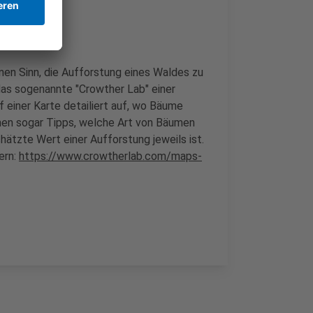
nen Sinn, die Aufforstung eines Waldes zu
das sogenannte "Crowther Lab" einer
 einer Karte detailiert auf, wo Bäume
nen sogar Tipps, welche Art von Bäumen
hätzte Wert einer Aufforstung jeweils ist.
ern:
https://www.crowtherlab.com/maps-