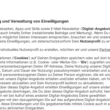
Anzeige
Forscher haben herausgefunden, dass das Aufforsten
wäre, um CO2-Emissionen zumindest für einen gewiss
Erde könnte mit 4,4 Milliarden Hektar Wald bedeckt se
Hektar.
Anzeige
Von den offenen 1,6 Milliarden Hektar würden sogar 0
erfüllen, nicht vom Menschen genutzt zu werden. Zum
der USA.
Anzeige
So viele Bäume gibt es in Deutschland