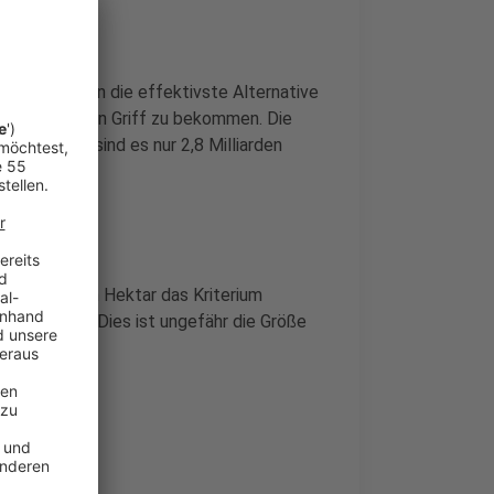
 von Wäldern die effektivste Alternative
en Teil in den Griff zu bekommen. Die
in. Aktuell sind es nur 2,8 Milliarden
,9 Milliarden Hektar das Kriterium
 Vergleich: Dies ist ungefähr die Größe