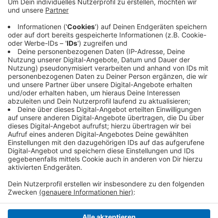
Anzeige
Demnach sollen die Ge­häl­ter ab diesem Monat um 2,8
Pro­zent steigen. Dies gilt für ganz Nordrhein-
Westfalen mit seinen rund 55.000 Bran­chen­be­schäf­
tig­ten. Der Ver­trag hat nur ei­ne Lauf­zeit von 13 Mo­na­
ten.
Anzeige
Anzeige