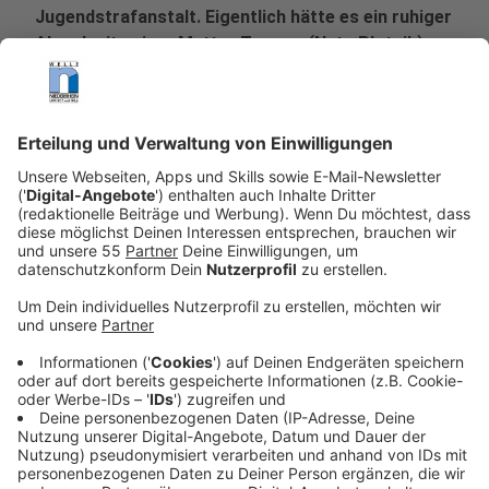
Jugendstrafanstalt. Eigentlich hätte es ein ruhiger
Abend mit seiner Mutter Tamara (Neta Plotnik)
und seinem kleinen Bruder werden sollen –
stattdessen findet er sich eingesperrt in einem
System aus Gewalt, Machtspielen und
undurchsichtigen Allianzen wieder.
Veröffentlicht:
Dienstag, 13.05.2025 20:20
Anzeige
Trotz seiner scharfen Zunge und dem Hang zur
Provokation merkt Dean schnell, dass er in der
brutalen Welt hinter Gittern an Grenzen stößt. Gleich
am ersten Morgen wird er Zeuge einer grausamen
Gewalttat. Im Gefängnis trifft er auf Zoro (Havtamo
Freda), einen gefürchteten Mitinsassen in Einzelhaft,
dem ein Ruf als kaltblütiger Killer vorauseilt. Die Wege