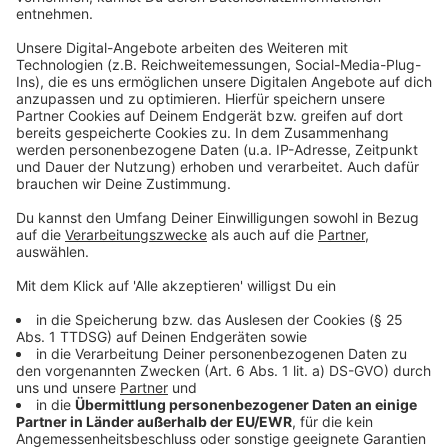
Wir verwenden einen Service eines
Drittanbieters, um Videoinhalte
einzubetten. Dieser Service kann
Daten zu Ihren Aktivitäten
sammeln. Bitte lesen Sie die
Details durch und stimmen Sie der
Nutzung des Service zu, um dieses
Video anzusehen.
Mehr Informationen
Die Schatten der Vergangenheit lassen sich nicht so
leicht abschütteln. Das muss auch Dean erkennen –
Akzeptieren
und sie holen ihn ein, als er am wenigsten damit
powered by
Usercentrics Consent
rechnet.
Management Platform
Anzeige
©
Copyright: Netflix