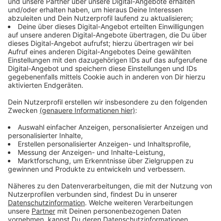
der beiden kreuzen sich immer wieder – zwischen
Misstrauen, ungeschriebenen Regeln und vorsichtigen
Annäherungen. In dieser feindlichen Umgebung
versucht Dean, mit Humor, Schlagfertigkeit und einer
früh entwickelten Lebensweisheit seine Identität zu
bewahren. Jahre später hat er es als erwachsener
Mann (Daniel Chen) geschafft: Er ist ein gefeierter
Comedian, der seine traumatische Vergangenheit
scheinbar hinter sich gelassen hat.
Streaming-Dienst: Netflix
Anzeige
Wir benötigen Ihre
Zustimmung, um den YouTube
Video-Service zu laden!