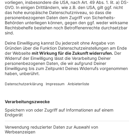
Die Polizei hat Dean geschnappt. Der nimmt es mit
Humor.
Anzeige
©
Copyright: Netflix
Im Gefängnis freundet sich Dean mit Zorro an. Die
beiden Freunde gehen fortan durch dick und dünn.
Anzeige
Anzeige