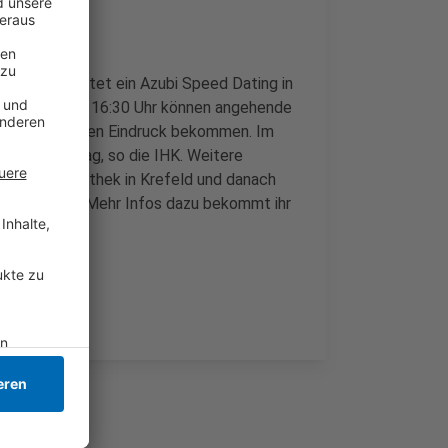
ein veranstaltet ein Azubi Speed Dating in
13:30 Uhr und 16:30 Uhr können angehende
nd einen ersten Eindruck bekommen. Im
ildungsvertrag, so die IHK. Weitere
in der Mediothek in Krefeld und danach
 bis 16 Uhr). Mehr Infos dazu bekommt ihr