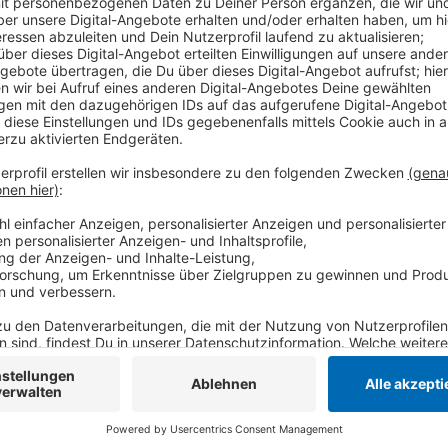
Anzeige
Die Industrie- und Handelskammer mittlerer Niederrh
der Anne-Frank-Gesamtschule in Viersen. Zwischen 
Azubis in zehn Minuten Unternehmen kennenlernen u
besten fall führen die gespräche dann zu einem Ausb
Termine gibts auch: Nächste Woche Montag (23.06.) 
die Woche im Gare du Neuss in Neuss (jeweils von 13
hier
.
Anzeige