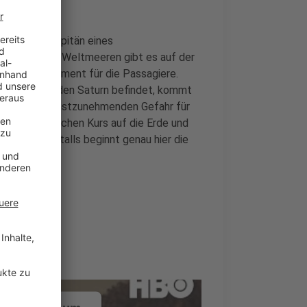
e ist der Kapitän eines
iesen auf den Weltmeeren gibt es auf der
Uhr Entertainment für die Passagiere.
reuzfahrt um den Saturn befindet, kommt
s zu einer ernstzunehmenden Gefahr für
ren ursprünglichen Kurs auf die Erde und
Raum des Weltalls beginnt genau hier die