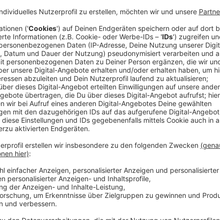
Vom Doktor zum Kapitän – „Dr.House“-Star Hugh Lauri
Kreuzfahrtraumschiffes. Ähnlich wie bei den Ozeanr
„Avenue 5“ All-you-can-eat-Buffets und rund um die 
Doch als sich das Schiff auf einer zweimonatigen K
es nach einem kurzen, schwerkraftbedingten Fauxpa
die Kreuzfahrtgäste. Die Avenue 5 verliert nämlich ih
driftet nun immer weiter von ihr weg. Im luftleeren 
Komik…
Streaming-Dienst: Sky
Anzeige