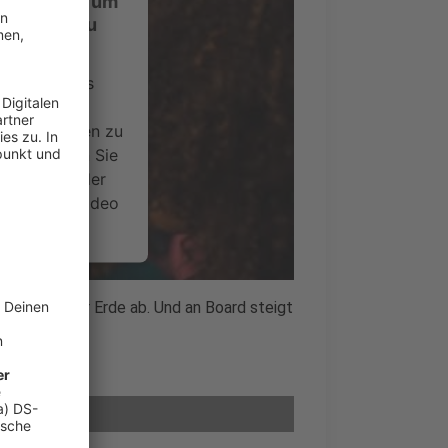
ustimmung, um
-Service zu
ervice eines
ideoinhalte
ce kann Daten zu
 Bitte lesen Sie
timmen Sie der
um dieses Video
.
onen
eiter von der Erde ab. Und an Board steigt
nsent Management