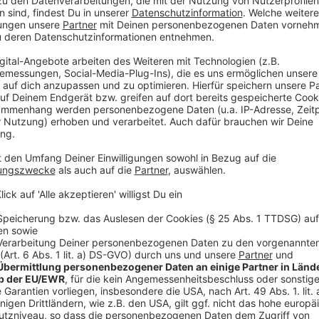
Wir benötigen Ihre Z
den YouTube Video
laden!
Wir verwenden einen S
Drittanbieters, um V
einzubetten. Dieser Servi
Ihren Aktivitäten sammeln.
die Details durch und s
Nutzung des Service zu, 
anzusehen
Mehr Informati
Kreuzfahrt ins Unglück. Die Avenue 5 driftet immer w
Akzeptieren
die Stimmung.
powered by
Usercentrics Co
Anzeige
Platform
©
Copyright: HBO / Sky