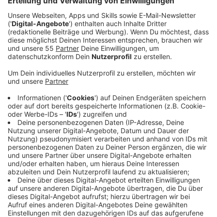
Fast das halbe Album kannten wir schon. Immerhin
wurden schon fünf Singles veröffentlicht. Mit dabei
ist unter anderem der Hit "Maybe You're The Problem".
Man merkt, in den Schreibprozess zum neuen Album
flossen zwei Trennungen ein. Dabei war das aber nicht
ihr Hauptantrieb. Der war die Sehnsucht nach einem
von Avas Lieblingsorten: "Während der Pandemie habe
ich es vermisst, Spaß zu haben, mich zu bewegen und
Leute auf der Tanzfläche zu treffen", sagt sie. "Ich
gehe in Clubs, seit ich 16 bin, damals noch in Virginia
und South Carolina. Nicht um zu trinken, das war
zweitranging. Ich habe mir einfach gefälschten
Ausweis besorgt und die ganze Nacht getanzt!". Dafür
hat sie mit ihrem Album jetzt den Soundtrack
geliefert.
Anzeige