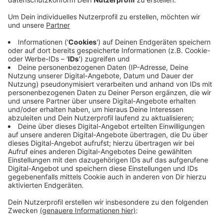
Anzeige
In der Nacht kam es erneut zu mehreren
Fahrzeugbränden in Krefeld. Gegen Mitternacht
musste die Feuerwehr ein brennendes Auto im
Stadtteil Elfrath löschen. Wenige Stunden später
folgte ein weiterer Einsatz an der alten Gladbacher
Straße. Hier griff das Feuer von einem Fahrzeug auf
zwei weitere Autos über. Bereits in der Nacht zu
Mittwoch war die Feuerwehr wegen eines ähnlichen
Vorfalls im Einsatz. Die Polizei hat in allen Fällen die
Ermittlungen aufgenommen.
Anzeige