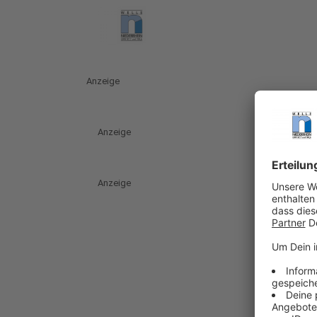
Anzeige
Anzeige
Anzeige