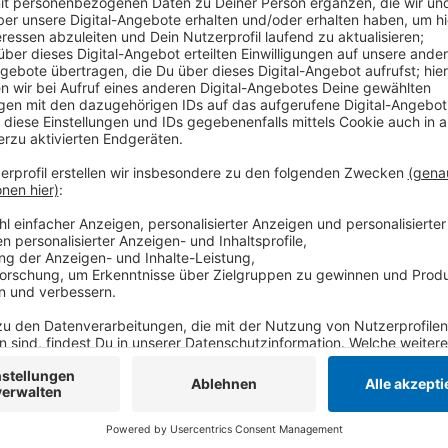
Anzeige
Da hatten sich letztes Jahr beim Einbau der Decken
dann unterbrochen und die Decke ausgebessert. Auf
Autobahnkreuz Meerbusch und der Anschlussstelle 
der Autobahn GmbH. Demnach wird die Autobahn zuer
in Richtung Köln. Anfang 2027 soll alles fertig sein 
Sperrungen rechnen. Danach steht perspektivisch sc
an - wann der starten kann, ist allerdings noch völlig
Ausbauprojekten werde nach Priorität sortiert - theo
Baubeginn maximal zehn Jahre.
Anzeige