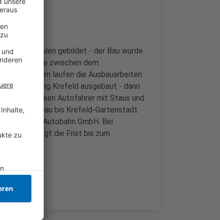
elemente Beulen gebildet - der Bau wurde
 einer Strecke zwischen dem
Krefeld-Oppum laufen die Ausbauarbeiten
st in Richtung Krefeld ausgebaut - dann
- bis dahin müssen Autofahrer mit Staus und
hon der Ausbau bis Krefeld-Gartenstadt
 unklar, so die Autobahn GmbH. Bei
retisch beträgt die Frist bis zum