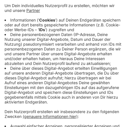
Anzeige
Der Ausbau soll den Verkehr auf den Autobahnen
entlasten und auch zum Klimaschutz beitragen. Rund
vier Million Tonnen CO2 würden pro Jahr eingespart.
Aktuell fährt die S28 von Mettmann bis zum Kaarster
See. Mit dem Ausbau sollen Willich und Viersen
angeschlossen werden. Allerdings gibt es Widerstand
aus Mönchengladbach, wo ein Teil der Strecke verlegt
werden würde.
Anzeige