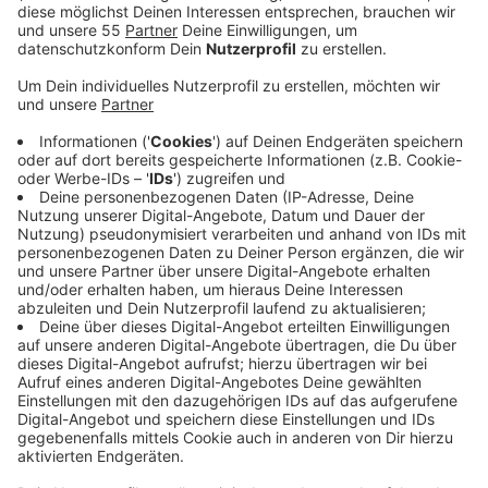
Veröffentlicht:
Mittwoch, 29.03.2023 04:45
Anzeige
Und die Stadt feilt weiter daran, die
Aufenthaltsqualität in der Krefelder City zu
verbessern. Unter anderem soll der Kommunale
Ordnungsdienst noch besser für die Krefelder
erreichbar sein. Per Telefon und auch per Mail will der
KOD den Dialog mit den Krefeldern suchen. Außerdem
werden ab Samstag (01.04.) die Einsatzzeiten des
Ordnungsdienstes wieder ausgeweitet. Ab dann ist der
KOD täglich vom frühen Morgen an bis Mitternacht im
Einsatz. Das ist nur ein Baustein des neuen Krefelder
Innenstadtkonzepts, zu dem auch das
Drogenhilfezentrum gehört. Seit dessen Eröffnung
Mitte des Monats halte sich die Szene seltener auf