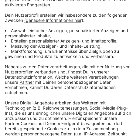
Anzeige
Was macht der Künstler eigentlich, wenn er nicht auf
der Bühne oder vor der Kamera steht? Hier erfahren
wir es. Im Podcast "
Wat ne Woche
" erzählt Atze
Schröder die schönsten Geschichten, die lustigsten
Anekdoten, intime Geständnisse und haut natürlich
seine Lieblingspromis in die Pfanne, so wie wir ihn
kennen und lieben. Atze Schröder und sein ganz
persönlicher Wochenrückblick - so privat wie noch nie,
so lustig wie immer.
Anzeige
Anzeige